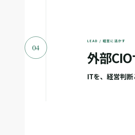
LEAD / 経営に活かす
04
外部CI
ITを、経営判