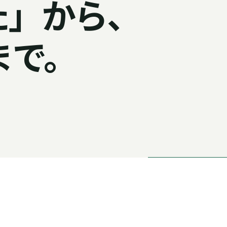
た」から、
まで。