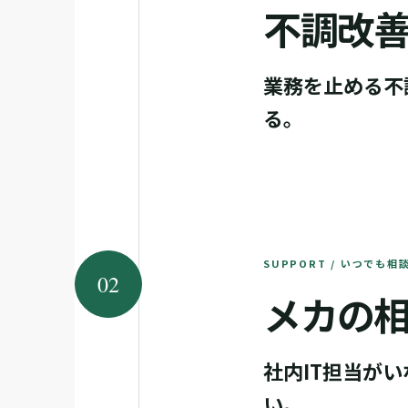
不調改
業務を止める不
る。
SUPPORT / いつでも相
02
メカの
社内IT担当が
い。