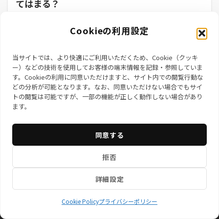
てはまる？
① パソコンが急に重くなる 「さっきまでサクサク動いてたの
Cookieの利用設定
に、急に遅くなった…」 ➡ 原因： パソコ...
2025年3月5日
当サイトでは、より快適にご利用いただくため、Cookie（クッキ
ー）などの技術を使用してお客様の端末情報を記録・参照していま
す。Cookieの利用に同意いただけますと、サイト内での閲覧行動な
どの分析が可能となります。なお、同意いただけない場合でもサイ
トの閲覧は可能ですが、一部の機能が正しく動作しない場合があり
ます。
同意する
お知らせ
サービス一覧
特定商取引法に基づく表記
拒否
プライバシーポリシー
情報セキュリティ基本方針
会社概
要
Cookie Policy (EU)
プライバシーポリシ
ー
詳細設定
© 株式会社ネクサステックブリッジ
Cookie Policy
プライバシーポリシー
Powered by
Emanon