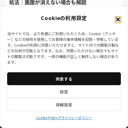
処法｜画面が消えない場合も解説
結論からいうと、Web閲覧中に突然表示される「Windows
Cookieの利用設定
Defender セキュリティ警告」「...
2025年3月6日
当サイトでは、より快適にご利用いただくため、Cookie（クッキ
ー）などの技術を使用してお客様の端末情報を記録・参照していま
す。Cookieの利用に同意いただけますと、サイト内での閲覧行動な
どの分析が可能となります。なお、同意いただけない場合でもサイ
トの閲覧は可能ですが、一部の機能が正しく動作しない場合があり
ます。
同意する
お知らせ
サービス一覧
特定商取引法に基づく表記
拒否
プライバシーポリシー
情報セキュリティ基本方針
会社概
要
Cookie Policy (EU)
プライバシーポリシ
ー
詳細設定
© 株式会社ネクサステックブリッジ
Cookie Policy
プライバシーポリシー
Powered by
Emanon