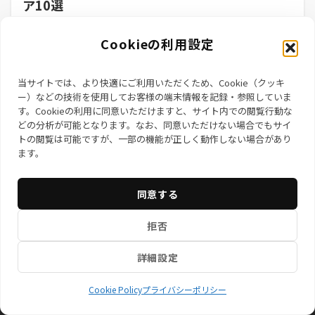
ア10選
① メールの下書き作成 📩 「このメール、どう書けばい
Cookieの利用設定
い？」と悩む時間を短縮！ ➡ ChatGPTに...
2025年3月6日
当サイトでは、より快適にご利用いただくため、Cookie（クッキ
ー）などの技術を使用してお客様の端末情報を記録・参照していま
す。Cookieの利用に同意いただけますと、サイト内での閲覧行動な
どの分析が可能となります。なお、同意いただけない場合でもサイ
トの閲覧は可能ですが、一部の機能が正しく動作しない場合があり
ます。
同意する
お知らせ
サービス一覧
特定商取引法に基づく表記
拒否
プライバシーポリシー
情報セキュリティ基本方針
会社概
要
Cookie Policy (EU)
プライバシーポリシ
ー
詳細設定
© 株式会社ネクサステックブリッジ
Cookie Policy
プライバシーポリシー
Powered by
Emanon