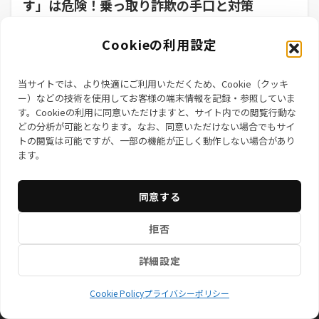
す」は危険！乗っ取り詐欺の手口と対策
うの ChatGPT: ⚠ 友達のアカウントから届く「投票お願いし
Cookieの利用設定
ます」は危険！乗っ取り詐欺の手口と...
2025年3月7日
当サイトでは、より快適にご利用いただくため、Cookie（クッキ
ー）などの技術を使用してお客様の端末情報を記録・参照していま
す。Cookieの利用に同意いただけますと、サイト内での閲覧行動な
どの分析が可能となります。なお、同意いただけない場合でもサイ
トの閲覧は可能ですが、一部の機能が正しく動作しない場合があり
ます。
同意する
お知らせ
サービス一覧
特定商取引法に基づく表記
拒否
プライバシーポリシー
情報セキュリティ基本方針
会社概
要
Cookie Policy (EU)
プライバシーポリシ
ー
詳細設定
© 株式会社ネクサステックブリッジ
Cookie Policy
プライバシーポリシー
Powered by
Emanon