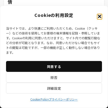
情
「DX（デジタルトランスフォーメーション）」という言葉が
Cookieの利用設定
飛び交う昨今、「ウチには関係ないよね？」と思...
2025年3月4日
当サイトでは、より快適にご利用いただくため、Cookie（クッキ
ー）などの技術を使用してお客様の端末情報を記録・参照していま
す。Cookieの利用に同意いただけますと、サイト内での閲覧行動な
どの分析が可能となります。なお、同意いただけない場合でもサイ
トの閲覧は可能ですが、一部の機能が正しく動作しない場合があり
ます。
同意する
お知らせ
サービス一覧
特定商取引法に基づく表記
拒否
プライバシーポリシー
情報セキュリティ基本方針
会社概
要
Cookie Policy (EU)
プライバシーポリシ
ー
詳細設定
© 株式会社ネクサステックブリッジ
Cookie Policy
プライバシーポリシー
Powered by
Emanon